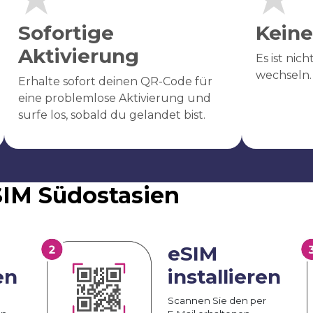
Sofortige
Keine
Aktivierung
Es ist nic
wechseln.
Erhalte sofort deinen QR-Code für
eine problemlose Aktivierung und
surfe los, sobald du gelandet bist.
eSIM Südostasien
eSIM
en
installieren
Scannen Sie den per