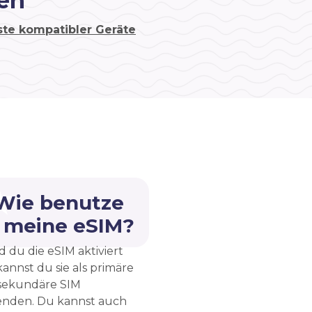
en
ste kompatibler Geräte
 Wie benutze
h meine eSIM?
d du die eSIM aktiviert
kannst du sie als primäre
sekundäre SIM
nden. Du kannst auch