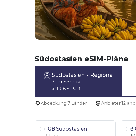
Südostasien eSIM-Pläne
Südostasien
- Regional
7 Länder aus:
3,80 € - 1 GB
Abdeckung:
7 Länder
Anbieter:
12 anb
1 GB Südostasien
3 
7 Tage
10