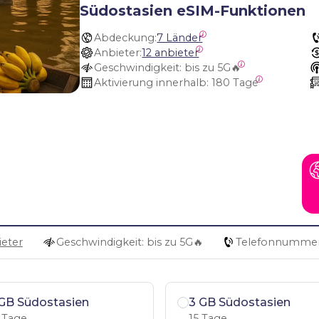
Südostasien eSIM-Funktionen
Abdeckung:
7 Länder
Anbieter:
12 anbieter
Geschwindigkeit:
 bis zu 5G🔥
Aktivierung innerhalb:
 180 Tage
ieter
Geschwindigkeit: bis zu 5G🔥
Telefonnummer
GB Südostasien
3 GB Südostasien
 Tage
15 Tage