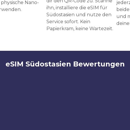
dir den QR-Code zu. Scanne
 physische Nano-
jeder
ihn, installiere die eSIM für
erwenden.
beide
Südostasien und nutze den
und m
Service sofort. Kein
deine
Papierkram, keine Wartezeit.
eSIM Südostasien Bewertungen