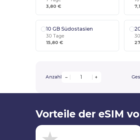
3,80 €
7,
10 GB Südostasien
2
30 Tage
30
15,80 €
27
Anzahl
Ges
–
+
Vorteile der eSIM v