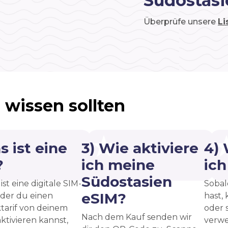
Südostasi
Überprüfe unsere
Li
 wissen sollten
s ist eine
3) Wie aktiviere
4)
?
ich meine
ic
Südostasien
ist eine digitale SIM-
Sobal
eSIM?
 der du einen
hast, 
tarif von deinem
oder 
Nach dem Kauf senden wir
ktivieren kannst,
verwe