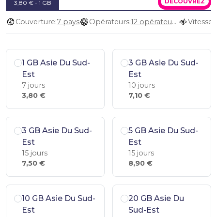
DÉCOUVREZ
3,80 € - 1 GB
Couverture:
7 pays
Opérateurs:
12 opérateurs
Vitesse:
1 GB Asie Du Sud-
3 GB Asie Du Sud-
Est
Est
7 jours
10 jours
3,80 €
7,10 €
3 GB Asie Du Sud-
5 GB Asie Du Sud-
Est
Est
15 jours
15 jours
7,50 €
8,90 €
10 GB Asie Du Sud-
20 GB Asie Du
Est
Sud-Est