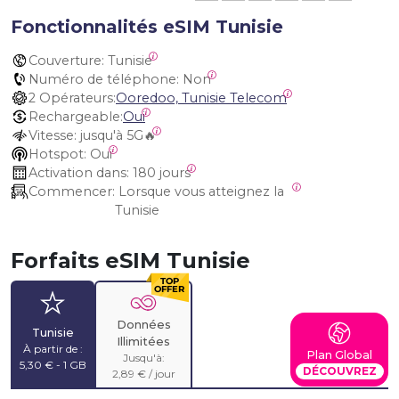
Fonctionnalités eSIM Tunisie
Couverture:
 Tunisie
Numéro de téléphone:
 Non
2 Opérateurs:
Ooredoo, Tunisie Telecom
Rechargeable:
Oui
Vitesse:
 jusqu'à 5G🔥
Hotspot:
 Oui
Activation dans:
 180 jours
Commencer:
 Lorsque vous atteignez la 
Tunisie
Forfaits eSIM Tunisie
Données
Tunisie
Illimitées
À partir de :
Plan Global
Jusqu'à:
5,30 € - 1 GB
DÉCOUVREZ
2,89 € / jour