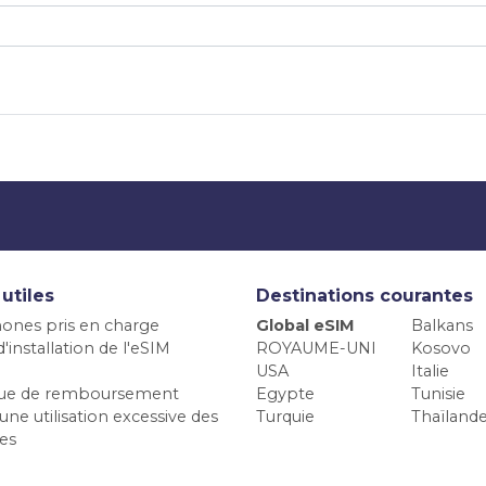
 utiles
Destinations courantes
ones pris en charge
Global eSIM
Balkans
'installation de l'eSIM
ROYAUME-UNI
Kosovo
USA
Italie
ique de remboursement
Egypte
Tunisie
une utilisation excessive des
Turquie
Thaïland
es