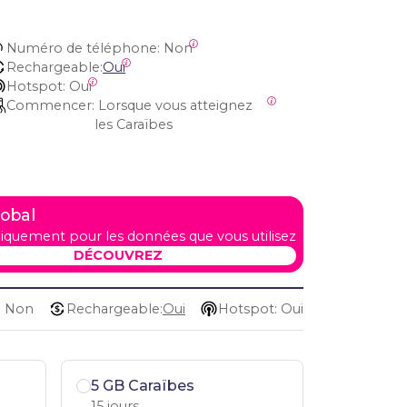
Numéro de téléphone:
 Non
Rechargeable:
Oui
Hotspot:
 Oui
Commencer:
 Lorsque vous atteignez 
les Caraïbes
lobal
iquement pour les données que vous utilisez
DÉCOUVREZ
: Non
Rechargeable:
Oui
Hotspot: Oui
5 GB Caraïbes
15 jours