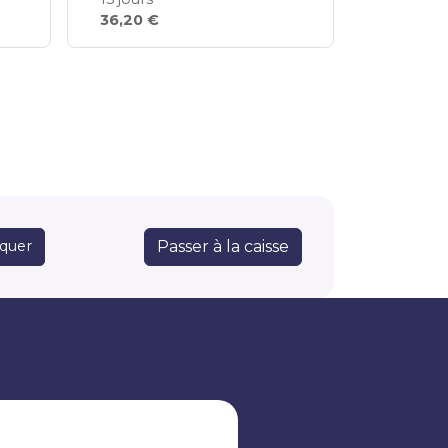
36,20 €
Passer à la caisse
iquer