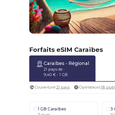
Forfaits eSIM Caraïbes
Caraïbes
- Régional
21 pays de :
9,40 € - 1 GB
Couverture:
21 pays
Opérateurs:
1 GB Caraïbes
3 
7 jours
10