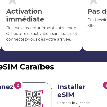
Activation
Pas d
immédiate
Pas besoi
SIM.
Recevez instantanément votre code
QR pour une activation sans tracas et
connectez-vous dès votre arrivée.
eSIM Caraïbes
nnez
Installer
eSIM
Scannez le QR code