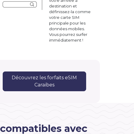
votre arrivée à
destination et
définissez-la comme
votre carte SIM
principale pour les
données mobiles.
Vous pourrez surfer
immédiatement !
Découvrez les forfaits eSIM
Caraïbes
 compatibles avec