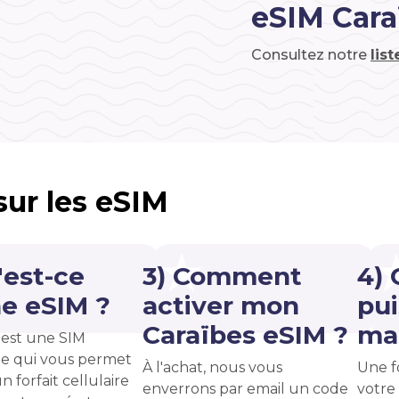
eSIM Cara
Consultez notre
lis
 sur les eSIM
'est-ce
3) Comment
4)
e eSIM ?
activer mon
pui
Caraïbes eSIM ?
ma 
est une SIM
e qui vous permet
À l'achat, nous vous
Une f
n forfait cellulaire
enverrons par email un code
votre