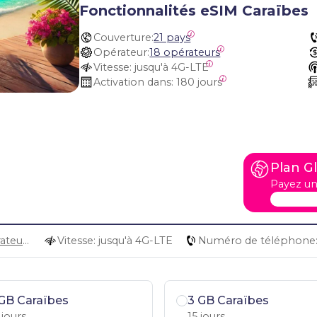
Fonctionnalités eSIM Caraïbes
Couverture:
21 pays
Opérateur:
18 opérateurs
Vitesse:
 jusqu'à 4G-LTE
Activation dans:
 180 jours
Plan G
Payez un
18 opérateurs
Vitesse: jusqu'à 4G-LTE
Numéro de téléphone
GB Caraïbes
3 GB Caraïbes
 jours
15 jours