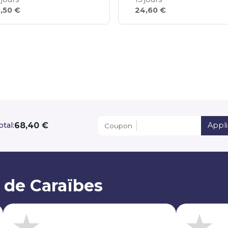
,50 €
24,60 €
68,40 €
otal:
Appl
Coupon
 de Caraïbes