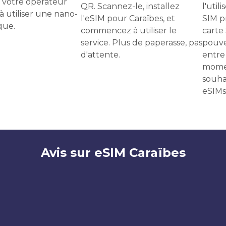
 votre opérateur
QR. Scannez-le, installez
l'uti
 à utiliser une nano-
l'eSIM pour Caraïbes, et
SIM p
que.
commencez à utiliser le
carte
service. Plus de paperasse, pas
pouve
d'attente.
entre 
momen
souha
eSIMs
Avis sur eSIM Caraïbes