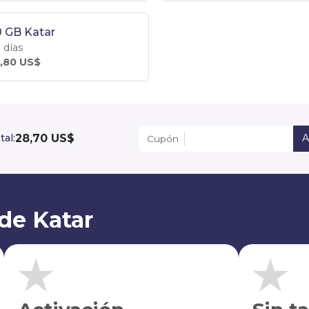
 GB Katar
 días
,80 US$
28,70 US$
tal:
A
Cupón
 de Katar