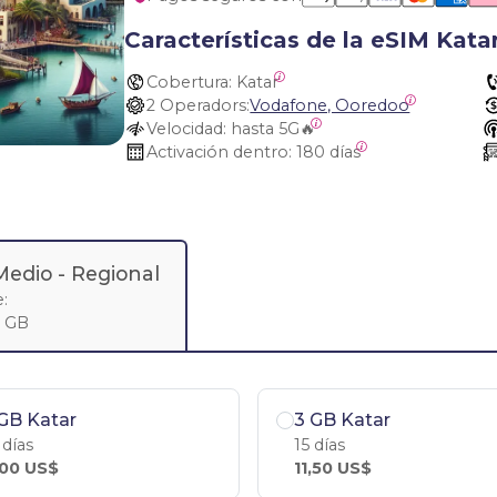
Características de la eSIM Kata
Cobertura:
 Katar
2 Operadors:
Vodafone, Ooredoo
Velocidad:
 hasta 5G🔥
Activación dentro:
 180 días
Medio
- Regional
:
1 GB
GB Katar
3 GB Katar
 días
15 días
,00 US$
11,50 US$