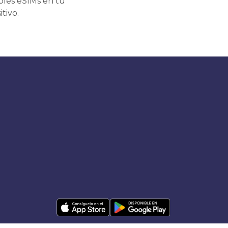
ples eSIMs en tu
itivo.