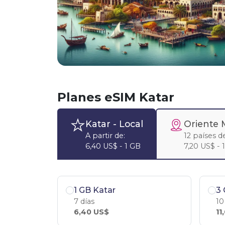
Planes eSIM Katar
Katar
- Local
Oriente 
A partir de:
12 países de
6,40 US$ - 1 GB
7,20 US$ - 
1 GB Katar
3 
7 días
10
6,40 US$
11