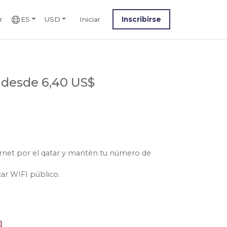
r
ES
USD
Iniciar
Inscribirse
r
desde 6,40 US$
ernet por el qatar y mantén tu número de
car WIFI público.