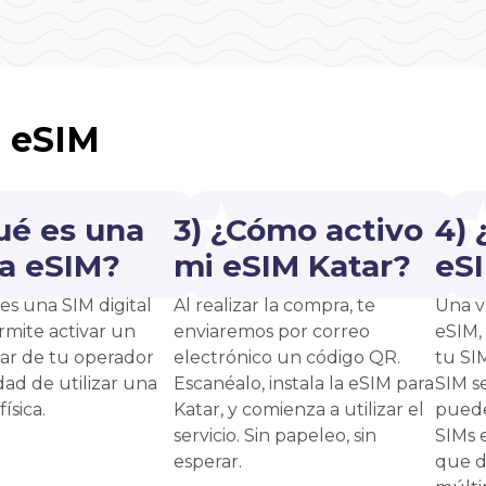
s eSIM
ué es una
3) ¿Cómo activo
4)
ta eSIM?
mi eSIM Katar?
eS
es una SIM digital
Al realizar la compra, te
Una v
rmite activar un
enviaremos por correo
eSIM,
lar de tu operador
electrónico un código QR.
tu SI
dad de utilizar una
Escanéalo, instala la eSIM para
SIM s
ísica.
Katar, y comienza a utilizar el
puede
servicio. Sin papeleo, sin
SIMs 
esperar.
que d