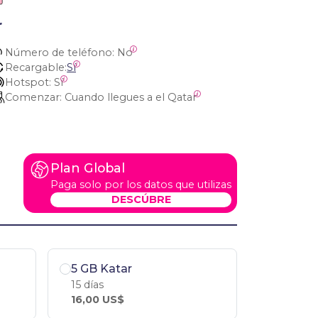
r
Número de teléfono:
 No
Recargable:
Sí
Hotspot:
 Sí
Comenzar:
 Cuando llegues a el Qatar
Plan Global
Paga solo por los datos que utilizas
DESCÚBRE
5 GB Katar
15 días
16,00 US$