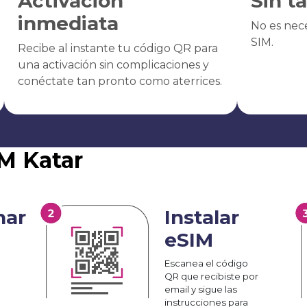
Activación
Sin t
inmediata
No es nece
SIM.
Recibe al instante tu código QR para
una activación sin complicaciones y
conéctate tan pronto como aterrices.
IM Katar
nar
Instalar
eSIM
Escanea el código
QR que recibiste por
email y sigue las
instrucciones para