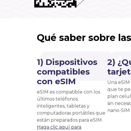
Qué saber sobre la
1) Dispositivos
2) ¿Q
compatibles
tarje
con eSIM
Una eSIM 
que te pe
eSIM es compatible con los
plan celu
últimos teléfonos
sin necesi
inteligentes, tabletas y
nano-SIM f
computadoras portátiles que
están preparados para eSIM.
Haga clic aquí para