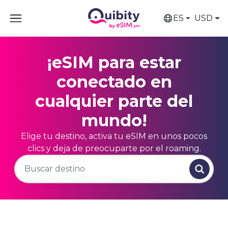
ES
USD
¡eSIM para estar
conectado en
cualquier parte del
mundo!
Elige tu destino, activa tu eSIM en unos pocos
clics y deja de preocuparte por el roaming.