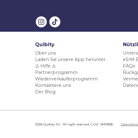
Quibity
Nützl
Über uns
Unters
Laden Sie unsere App herunter
eSIM E
⚠️ Hilfe ⚠️
FAQs
Partnerprogramm
Rückg
Wiederverkäuferprogramm
Verme
Kontaktiere uns
Daten
Der Blog
2026 Quibity Srl - All right reserved. C.O.E. SM31836
Datenschu