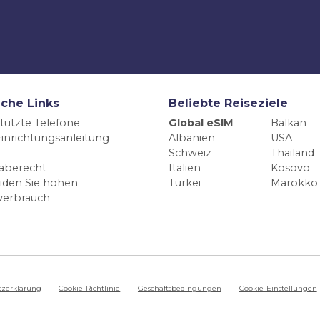
iche Links
Beliebte Reiseziele
tützte Telefone
Global eSIM
Balkan
inrichtungsanleitung
Albanien
USA
Schweiz
Thailand
aberecht
Italien
Kosovo
iden Sie hohen
Türkei
Marokko
verbrauch
tzerklärung
Cookie-Richtlinie
Geschäftsbedingungen
Cookie-Einstellungen