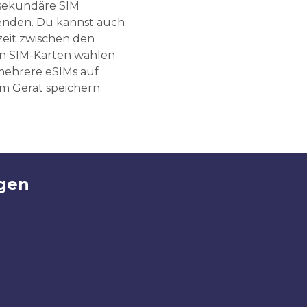
sekundäre SIM
nden. Du kannst auch
zeit zwischen den
n SIM-Karten wählen
ehrere eSIMs auf
m Gerät speichern.
gen