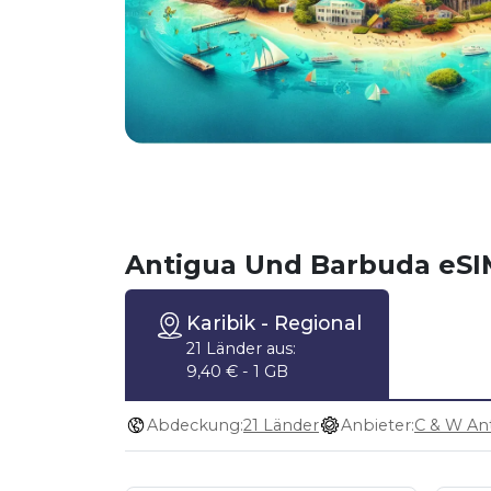
Antigua Und Barbuda eSI
Karibik
- Regional
21 Länder aus:
9,40 € - 1 GB
Abdeckung:
21 Länder
Anbieter: