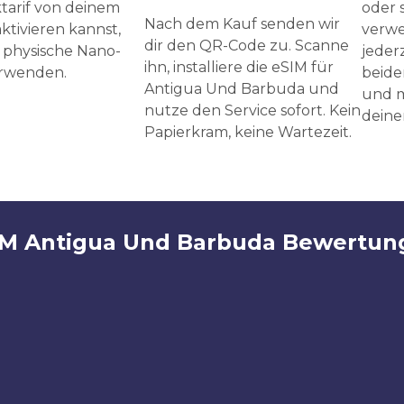
tarif von deinem
oder 
Nach dem Kauf senden wir
ktivieren kannst,
verwe
dir den QR-Code zu. Scanne
 physische Nano-
jeder
ihn, installiere die eSIM für
erwenden.
beide
Antigua Und Barbuda und
und m
nutze den Service sofort. Kein
deine
Papierkram, keine Wartezeit.
IM Antigua Und Barbuda Bewertun