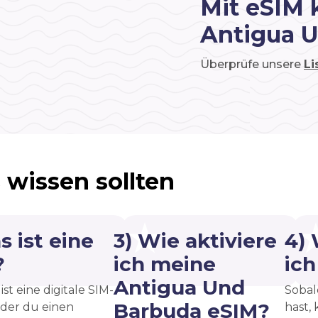
Mit eSIM 
Antigua 
Überprüfe unsere
Li
 wissen sollten
s ist eine
3) Wie aktiviere
4)
?
ich meine
ic
Antigua Und
ist eine digitale SIM-
Sobal
Barbuda eSIM?
 der du einen
hast, 