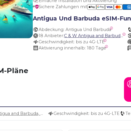
Einfache Installation und Aktivierung
Sichere Zahlungen mit
Antigua Und Barbuda eSIM-Fun
Abdeckung:
 Antigua Und Barbuda
18 Anbieter:
C & W Antigua and Barbuda, Cable and Wireless Anguilla, Cable & Wireless - LIME, Setel Netherlands Antilles, BTC Bahamas, C&W (Flow), Claro, Bouygues/DigiCel, Dauphin, Free, Cable & Wireless Jamaica, Cable & Wireless Saint Kitts and Nevis, Cable & Wireless Saint Lucia, Cable & Wireless Montserrat, Liberty, Telephone Company Puerto Rico , Cable & Wireless, C & W Saint Vincent and Grenadines
Geschwindigkeit:
 bis zu 4G-LTE
Aktivierung innerhalb:
 180 Tage
M-Pläne
C & W Antigua and Barbuda, Cable and Wireless Anguilla, Cable & Wireless - LIME, Setel Netherlands Antilles, BTC Bahamas, C&W (Flow), Claro, Bouygues/DigiCel, Dauphin, Free, Cable & Wireless Jamaica, Cable & Wireless Saint Kitts and Nevis, Cable & Wireless Saint Lucia, Cable & Wireless Montserrat, Liberty, Telephone Company Puerto Rico , Cable & Wireless, C & W Saint Vincent and Grenadines
Geschwindigkeit: bis zu 4G-LTE
Te