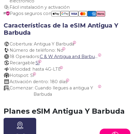
electrónico
Fácil instalación y activación
Pagos seguros con
Características de la eSIM Antigua Y
Barbuda
Cobertura:
 Antigua Y Barbuda
Número de teléfono:
 No
18 Operadors:
C & W Antigua and Barbuda, Cable and Wireless Anguilla, Cable & Wireless - LIME, Setel Netherlands Antilles, BTC Bahamas, C&W (Flow), Claro, Bouygues/DigiCel, Dauphin, Free, Cable & Wireless Jamaica, Cable & Wireless Saint Kitts and Nevis, Cable & Wireless Saint Lucia, Cable & Wireless Montserrat, Liberty, Telephone Company Puerto Rico , Cable & Wireless, C & W Saint Vincent and Grenadines
Recargable:
Sí
Velocidad:
 hasta 4G-LTE
Hotspot:
 Sí
Activación dentro:
 180 días
Comenzar:
 Cuando llegues a antigua Y 
Barbuda
Planes eSIM Antigua Y Barbuda