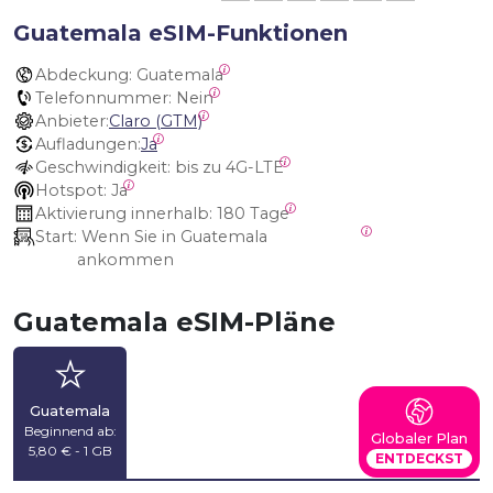
Guatemala eSIM-Funktionen
Abdeckung:
 Guatemala
Telefonnummer:
 Nein
Anbieter:
Claro (GTM)
Aufladungen:
Ja
Geschwindigkeit:
 bis zu 4G-LTE
Hotspot:
 Ja
Aktivierung innerhalb:
 180 Tage
Start:
 Wenn Sie in Guatemala 
ankommen
Guatemala eSIM-Pläne
Guatemala
Beginnend ab:
Globaler Plan
5,80 € - 1 GB
ENTDECKST