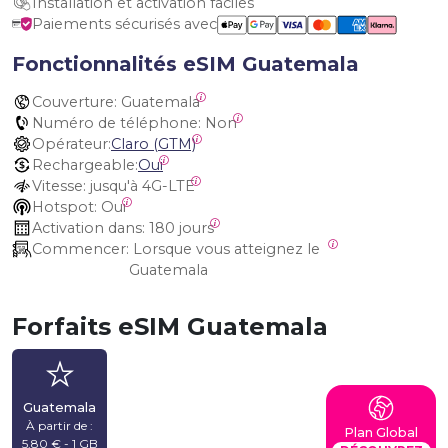
Installation et activation faciles
Paiements sécurisés avec
Fonctionnalités eSIM Guatemala
Couverture:
 Guatemala
Numéro de téléphone:
 Non
Opérateur:
Claro (GTM)
Rechargeable:
Oui
Vitesse:
 jusqu'à 4G-LTE
Hotspot:
 Oui
Activation dans:
 180 jours
Commencer:
 Lorsque vous atteignez le 
Guatemala
Forfaits eSIM Guatemala
Guatemala
À partir de :
Plan Global
5,80 € - 1 GB