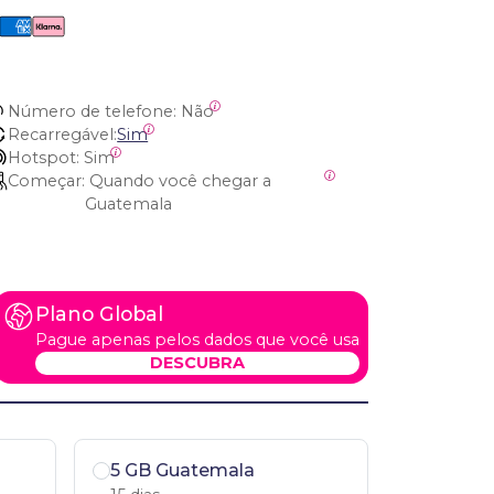
Número de telefone:
 Não
Recarregável:
Sim
Hotspot:
 Sim
Começar:
 Quando você chegar a 
Guatemala
Plano Global
Pague apenas pelos dados que você usa
DESCUBRA
5 GB Guatemala