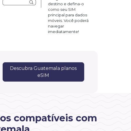
destino e defina-o
como seu SIM
principal para dados
móveis. Você poderá
navegar
imediatamente!
Descubra Guatemala planos
eSIM
vos compatíveis com
temala