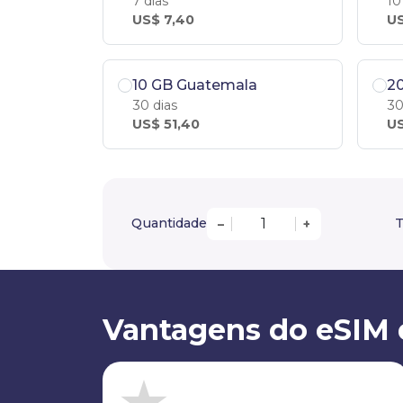
7 dias
10
US$ 7,40
US
10 GB Guatemala
2
30 dias
30
US$ 51,40
US
Quantidade
T
–
+
Vantagens do eSIM 