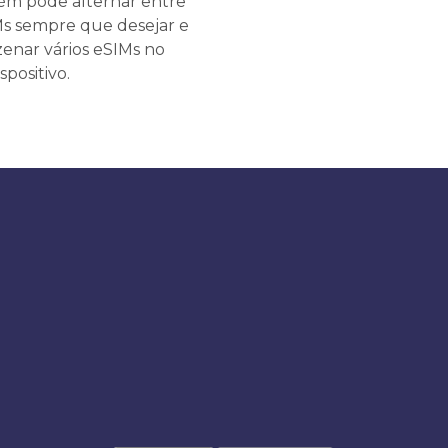
m pode alternar entre
Ms sempre que desejar e
enar vários eSIMs no
spositivo.