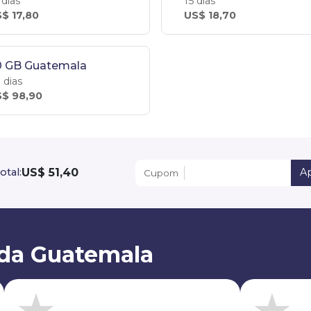
 dias
15 dias
$ 17,80
US$ 18,70
0 GB Guatemala
 dias
$ 98,90
US$ 51,40
otal:
Ap
Cupom
da Guatemala