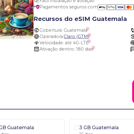
Fácil instalação e ativação
Pagamentos seguros com
Recursos do eSIM Guatemala
Cobertura:
 Guatemala
Operadora:
Claro (GTM)
Velocidade:
 até 4G-LTE
Ativação dentro:
 180 dias
 GB Guatemala
3 GB Guatemala