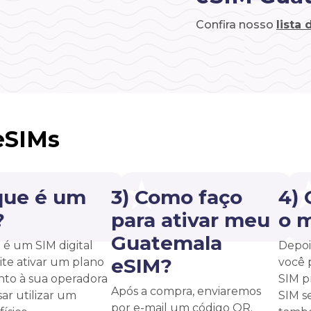
Confira nosso
lista
eSIMs
que é um
3) Como faço
4)
?
para ativar meu
o 
Guatemala
é um SIM digital
Depoi
eSIM?
te ativar um plano
você 
unto à sua operadora
SIM p
Após a compra, enviaremos
ar utilizar um
SIM s
por e-mail um código QR.