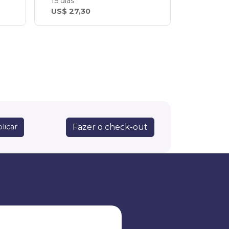
15 dias
US$ 27,30
Fazer o check-out
licar