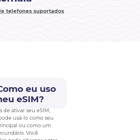
 de telefones suportados
 Como eu uso
meu eSIM?
s de ativar seu eSIM,
pode usá-lo como seu
rincipal ou como um
ecundário. Você