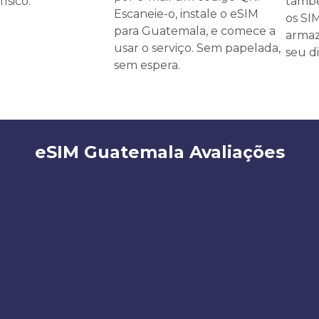
ísico.
també
Escaneie-o, instale o eSIM
os SI
para Guatemala, e comece a
armaz
usar o serviço. Sem papelada,
seu di
sem espera.
eSIM Guatemala Avaliações