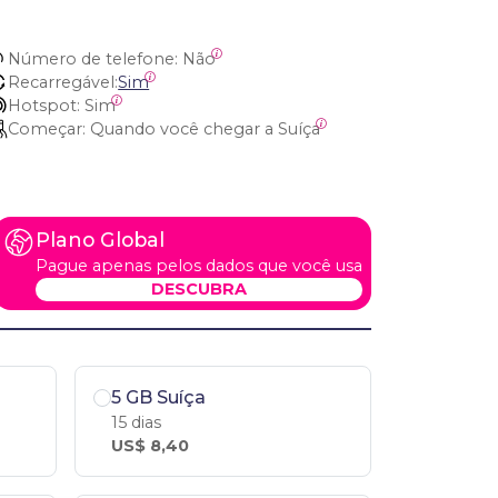
Número de telefone:
 Não
Recarregável:
Sim
Hotspot:
 Sim
Começar:
 Quando você chegar a Suíça
Plano Global
Pague apenas pelos dados que você usa
DESCUBRA
5 GB Suíça
15 dias
US$ 8,40