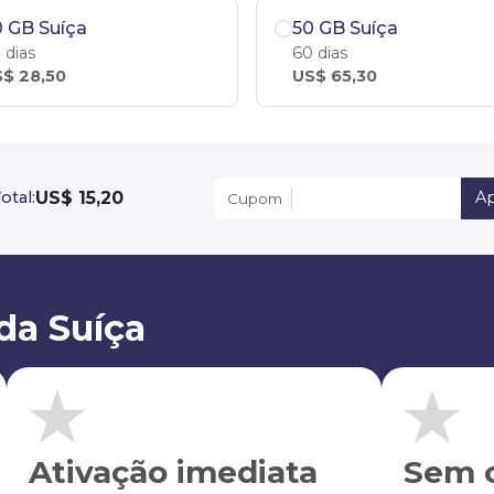
 GB Suíça
50 GB Suíça
 dias
60 dias
$ 28,50
US$ 65,30
US$ 15,20
otal:
Ap
Cupom
da Suíça
Ativação imediata
Sem c