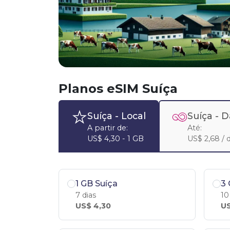
Planos eSIM Suíça
Suíça
- Local
Suíça -
D
A partir de:
Até:
US$ 4,30 - 1 GB
US$ 2,68 / d
1 GB Suíça
3 
7 dias
10
US$ 4,30
US