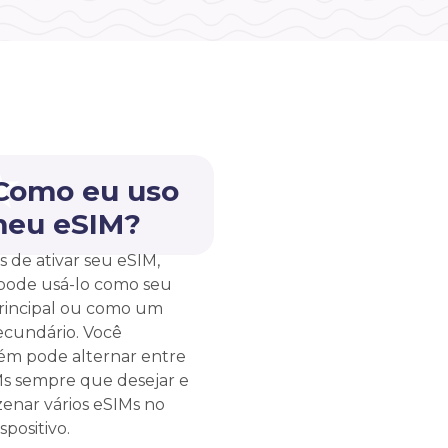
 Como eu uso
meu eSIM?
s de ativar seu eSIM,
pode usá-lo como seu
rincipal ou como um
ecundário. Você
m pode alternar entre
Ms sempre que desejar e
enar vários eSIMs no
spositivo.