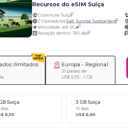
Recursos do eSIM Suíça
Cobertura:
 Suíça
2 Operadoras:
Salt, Sunrise Switzerland
Velocidade:
 até 5G🔥
Ativação dentro:
 180 dias
ados Ilimitados
Europa
- Regional
31 países de:
ia
US$ 5,70 - 1 GB
GB Suíça
3 GB Suíça
 dias
15 dias
$ 6,50
US$ 6,60