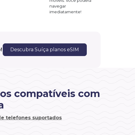
móveis. Você poderá
navegar
imediatamente!
!
Descubra Suíça planos eSIM
vos compatíveis com
a
 de telefones suportados