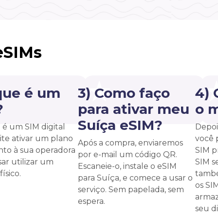
eSIMs
que é um
3) Como faço
4)
?
para ativar meu
o 
Suíça eSIM?
é um SIM digital
Depoi
te ativar um plano
você 
Após a compra, enviaremos
unto à sua operadora
SIM p
por e-mail um código QR.
ar utilizar um
SIM s
Escaneie-o, instale o eSIM
ísico.
també
para Suíça, e comece a usar o
os SI
serviço. Sem papelada, sem
armaz
espera.
seu di