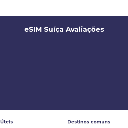
eSIM Suíça Avaliações
 Úteis
Destinos comuns