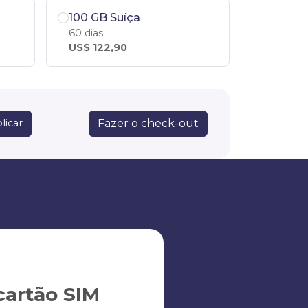
100 GB Suíça
60 dias
US$ 122,90
Fazer o check-out
licar
artão SIM