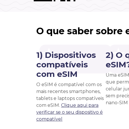
O que saber sobre 
1) Dispositivos
2) O 
compatíveis
eSIM
com eSIM
Uma eSIM 
que permi
O eSIM é compatível com os
celular j
mais recentes smartphones,
sem precis
tablets e laptops compatíveis
nano-SIM f
com eSIM.
Clique aqui para
verificar se o seu dispositivo é
compatível