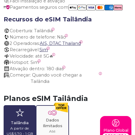
Fácil instalação e ativação
Pagamentos seguros com
Recursos do eSIM Tailândia
Cobertura:
 Tailândia
Número de telefone:
 Não
2 Operadoras:
AIS, DTAC Thailand
Recarregável:
Sim
Velocidade:
 até 5G🔥
Hotspot:
 Sim
Ativação dentro:
 180 dias
Começar:
 Quando você chegar a 
Tailândia
Planos eSIM Tailândia
Dados
Tailândia
Ilimitados
A partir de:
Plano Global
Até:
US$ 5,70 - 1 GB