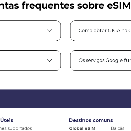
ntas frequentes sobre eSIM
?
Como obter GIGA na C
Os serviços Google f
 Úteis
Destinos comuns
nes suportados
Global eSIM
Balcãs