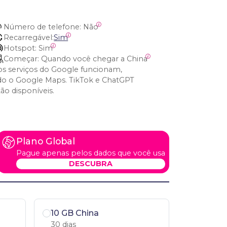
Número de telefone:
 Não
Recarregável:
Sim
Hotspot:
 Sim
Começar:
 Quando você chegar a China
os serviços do Google funcionam,
ndo o Google Maps. TikTok e ChatGPT
ão disponíveis.
Plano Global
Pague apenas pelos dados que você usa
DESCUBRA
10 GB China
30 dias