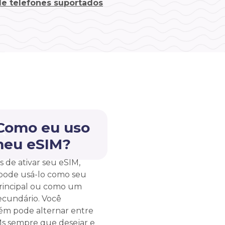
 de telefones suportados
 Como eu uso
meu eSIM?
s de ativar seu eSIM,
pode usá-lo como seu
rincipal ou como um
ecundário. Você
m pode alternar entre
Ms sempre que desejar e