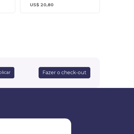
US$ 20,80
Fazer o check-out
licar