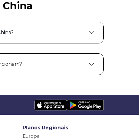
 China
hina?
uncionam?
Planos Regionais
Europa