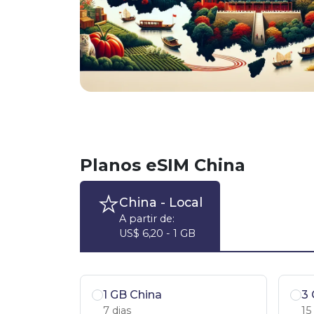
Planos eSIM China
China
- Local
A partir de:
US$ 6,20 - 1 GB
1 GB China
3 
7 dias
15