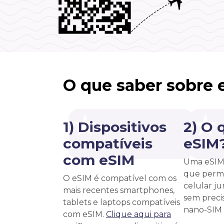
O que saber sobre 
1) Dispositivos
2) O 
compatíveis
eSIM
com eSIM
Uma eSIM 
que permi
O eSIM é compatível com os
celular j
mais recentes smartphones,
sem precis
tablets e laptops compatíveis
nano-SIM f
com eSIM.
Clique aqui para