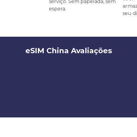
serviço. Sem papelada, sem
armaz
espera.
seu di
eSIM China Avaliações