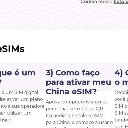
Confira nosso
lista
eSIMs
que é um
3) Como faço
4)
?
para ativar meu
o 
China eSIM?
é um SIM digital
Depoi
te ativar um plano
você 
Após a compra, enviaremos
unto à sua operadora
SIM p
por e-mail um código QR.
ar utilizar um
SIM s
Escaneie-o, instale o eSIM
ísico.
també
para China, e comece a usar o
os SI