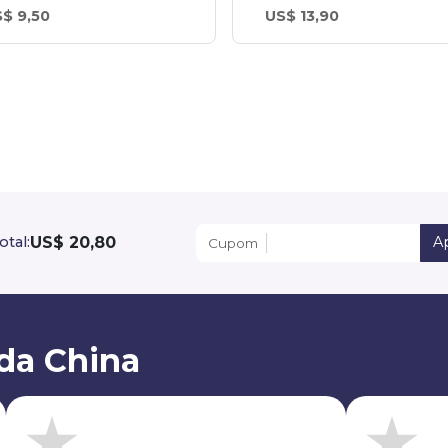
$ 9,50
US$ 13,90
US$ 20,80
otal:
Ap
Cupom
da China