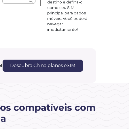
destino e defina-o
como seu SIM
principal para dados
móveis. Você poderá
navegar
imediatamente!
!
Descubra China planos eSIM
vos compatíveis com
na