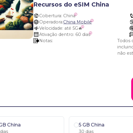
Recursos do eSIM China
Cobertura:
 China
Operadora:
China Mobile
Velocidade:
 até 5G🔥
Ativação dentro:
 60 dias
Notas:
Todos 
inclui
não est
GB China
5 GB China
 dias
30 dias