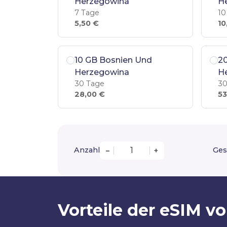
Herzegowina
H
7 Tage
10
5,50 €
10
10 GB Bosnien Und
2
Herzegowina
H
30 Tage
30
28,00 €
53
Anzahl
Ges
–
+
Vorteile der eSIM 