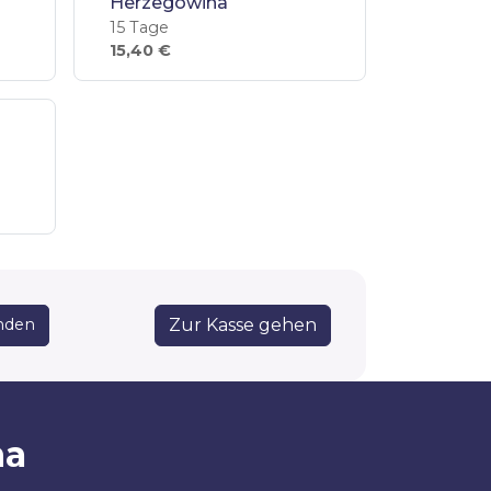
Herzegowina
15 Tage
15,40 €
Zur Kasse gehen
nden
na