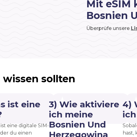
Mit eSIM 
Bosnien 
Überprüfe unsere
Li
 wissen sollten
s ist eine
3) Wie aktiviere
4)
?
ich meine
ic
Bosnien Und
ist eine digitale SIM-
Sobal
Herzegowina
 der du einen
hast, 