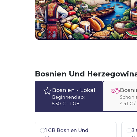
Bosnien Und Herzegowina
Bosnien
- Lokal
Bosni
Beginnend ab:
Schon 
5,50 € - 1 GB
4,41 € /
1 GB Bosnien Und
3