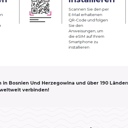
Scannen Sie den per
an
E-Mail erhaltenen
QR-Code und folgen
e
Sie den
Anweisungen, um
die eSIM auf Ihrem
Smartphone zu
installieren
ich in Bosnien Und Herzegowina und über 190 Länder
weltweit verbinden!