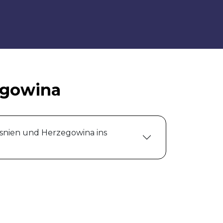
egowina
snien und Herzegowina ins