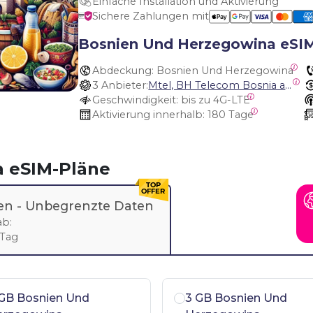
Einfache Installation und Aktivierung
Sichere Zahlungen mit
Bosnien Und Herzegowina eSI
Abdeckung:
 Bosnien Und Herzegowina
3 Anbieter:
Mtel, BH Telecom Bosnia and Herzegov, HT-Eronet Bosnia and Herzegovina
Geschwindigkeit:
 bis zu 4G-LTE
Aktivierung innerhalb:
 180 Tage
 eSIM-Pläne
en -
Unbegrenzte Daten
ab:
 Tag
 GB Bosnien Und
3 GB Bosnien Und