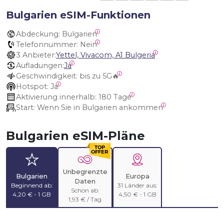
Bulgarien eSIM-Funktionen
Abdeckung:
 Bulgarien
Telefonnummer:
 Nein
3 Anbieter:
Yettel, Vivacom, A1 Bulgeria
Aufladungen:
Ja
Geschwindigkeit:
 bis zu 5G🔥
Hotspot:
 Ja
Aktivierung innerhalb:
 180 Tage
Start:
 Wenn Sie in Bulgarien ankommen
Bulgarien eSIM-Pläne
Unbegrenzte
Bulgarien
Europa
Daten
Beginnend ab:
31 Länder aus:
Schon ab:
4,20 € - 1 GB
4,50 € - 1 GB
1,93 € / Tag