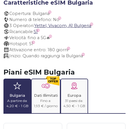
Caratteristiche eSIM Bulgaria
Copertura:
 Bulgaria
Numero di telefono:
 No
3 Operatori:
Yettel, Vivacom, A1 Bulgeria
Ricaricabile:
SÌ
Velocità:
 fino a 5G🔥
Hotspot:
 SÌ
Attivazione entro:
 180 giorni
Inizio:
 Quando raggiungi la Bulgaria
Piani eSIM Bulgaria
Bulgaria
Dati Illimitati
Europa
A partire da:
Fino a:
31 paesi da:
4,20 € - 1 GB
1,93 € / giorno
4,50 € - 1 GB