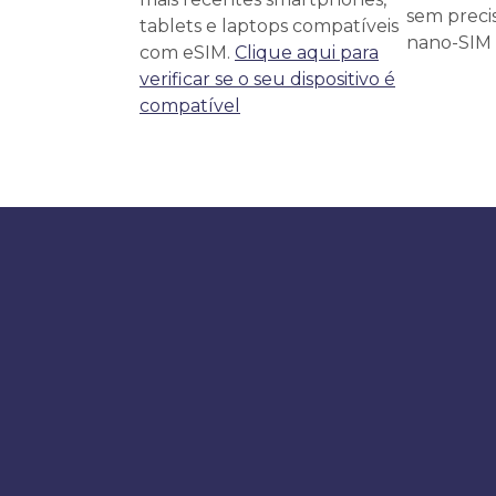
sem precis
tablets e laptops compatíveis
nano-SIM f
com eSIM.
Clique aqui para
verificar se o seu dispositivo é
compatível