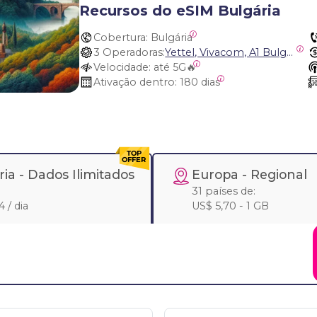
Recursos do eSIM Bulgária
Cobertura:
 Bulgária
3 Operadoras:
Yettel, Vivacom, A1 Bulgeria
Velocidade:
 até 5G🔥
Ativação dentro:
 180 dias
ria -
Dados Ilimitados
Europa
- Regional
31 países de:
 / dia
US$ 5,70 - 1 GB