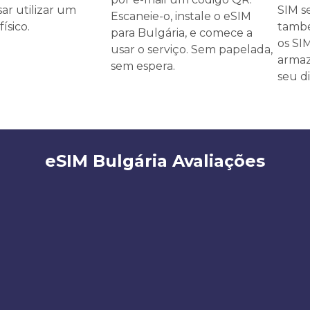
ar utilizar um
SIM s
Escaneie-o, instale o eSIM
ísico.
també
para Bulgária, e comece a
os SI
usar o serviço. Sem papelada,
armaz
sem espera.
seu di
eSIM Bulgária Avaliações