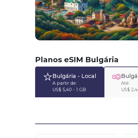
Planos eSIM Bulgária
Bulgária
- Local
Bulgá
A partir de:
Até:
US$ 5,40 - 1 GB
US$ 2,44