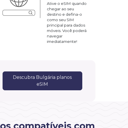
Ative o eSIM quando
chegar ao seu
destino e defina-o
como seu SIM
principal para dados
móveis. Você poderá
navegar
imediatamente!
Descubra Bulgária planos
eSIM
vos compatíveis com