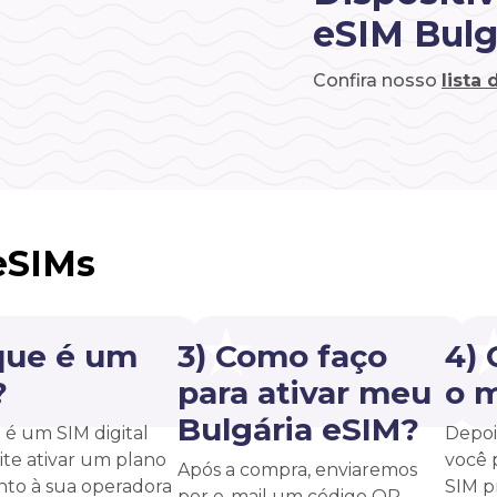
eSIM Bulg
Confira nosso
lista
eSIMs
que é um
3) Como faço
4)
?
para ativar meu
o 
Bulgária eSIM?
é um SIM digital
Depoi
te ativar um plano
você 
Após a compra, enviaremos
unto à sua operadora
SIM p
por e-mail um código QR.