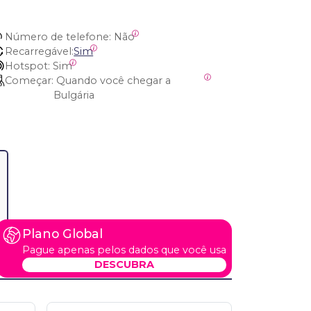
Número de telefone:
 Não
Recarregável:
Sim
Hotspot:
 Sim
Começar:
 Quando você chegar a 
Bulgária
Plano Global
Pague apenas pelos dados que você usa
DESCUBRA