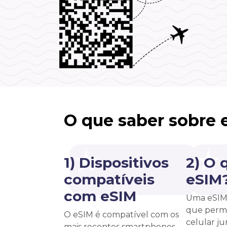
O que saber sobre 
1) Dispositivos
2) O 
compatíveis
eSIM
com eSIM
Uma eSIM 
que permi
O eSIM é compatível com os
celular j
mais recentes smartphones,