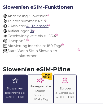
Slowenien eSIM-Funktionen
Abdeckung:
 Slowenien
Telefonnummer:
 Nein
2 Anbieter:
A1, Telemach
Aufladungen:
Ja
Geschwindigkeit:
 bis zu 5G🔥
Hotspot:
 Ja
Aktivierung innerhalb:
 180 Tage
Start:
 Wenn Sie in Slowenien 
ankommen
Slowenien eSIM-Pläne
Unbegrenzte
Slowenien
Europa
Daten
Beginnend ab:
31 Länder aus:
Schon ab:
4,30 € - 1 GB
4,50 € - 1 GB
1,95 € / Tag