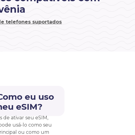
vênia
 de telefones suportados
 Como eu uso
meu eSIM?
s de ativar seu eSIM,
pode usá-lo como seu
rincipal ou como um