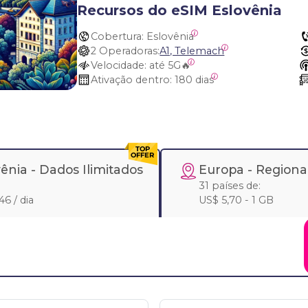
Recursos do eSIM Eslovênia
Cobertura:
 Eslovênia
2 Operadoras:
A1, Telemach
Velocidade:
 até 5G🔥
Ativação dentro:
 180 dias
vênia -
Dados Ilimitados
Europa
- Regiona
31 países de:
46 / dia
US$ 5,70 - 1 GB