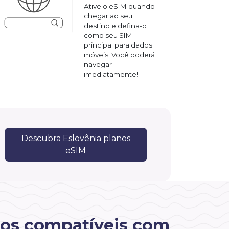
Ative o eSIM quando
chegar ao seu
destino e defina-o
como seu SIM
principal para dados
móveis. Você poderá
navegar
imediatamente!
Descubra Eslovênia planos
eSIM
vos compatíveis com