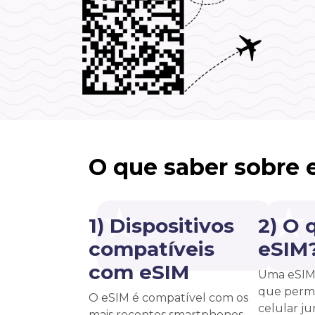
O que saber sobre 
1) Dispositivos
2) O 
compatíveis
eSIM
com eSIM
Uma eSIM 
que permi
O eSIM é compatível com os
celular j
mais recentes smartphones,