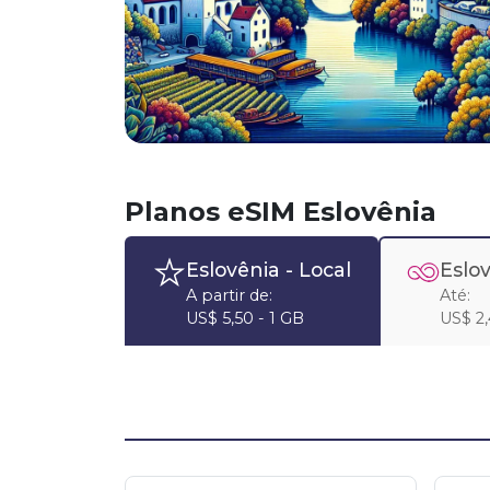
Planos eSIM Eslovênia
Eslovênia
- Local
Eslo
A partir de:
Até:
US$ 5,50 - 1 GB
US$ 2,