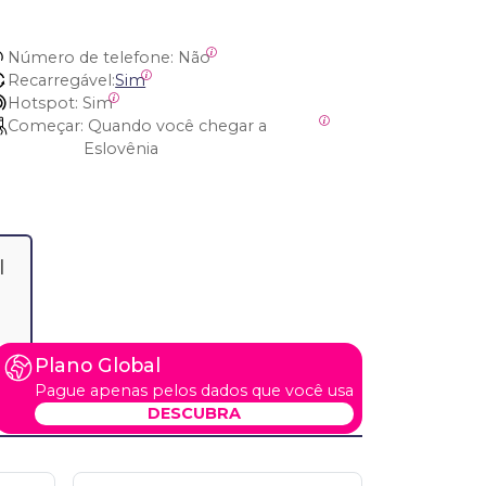
Número de telefone:
 Não
Recarregável:
Sim
Hotspot:
 Sim
Começar:
 Quando você chegar a 
Eslovênia
l
Plano Global
Pague apenas pelos dados que você usa
DESCUBRA