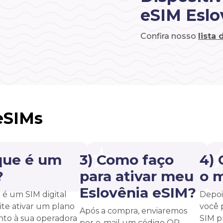
eSIM Eslo
Confira nosso
lista
eSIMs
que é um
3) Como faço
4)
?
para ativar meu
o 
Eslovênia eSIM?
é um SIM digital
Depoi
te ativar um plano
você 
Após a compra, enviaremos
unto à sua operadora
SIM p
por e-mail um código QR.