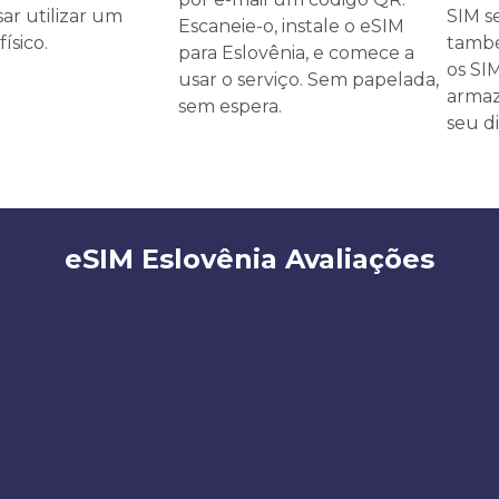
ar utilizar um
SIM s
Escaneie-o, instale o eSIM
ísico.
també
para Eslovênia, e comece a
os SI
usar o serviço. Sem papelada,
armaz
sem espera.
seu di
eSIM Eslovênia Avaliações