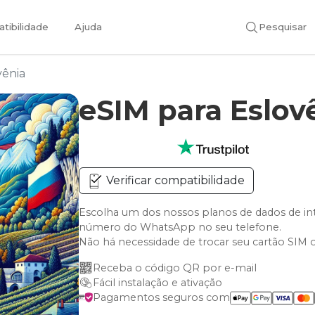
tibilidade
Ajuda
Pesquisar
vênia
eSIM para Eslov
Verificar compatibilidade
Escolha um dos nossos planos de dados de in
número do WhatsApp no seu telefone.
Não há necessidade de trocar seu cartão SIM 
Receba o código QR por e-mail
Fácil instalação e ativação
Pagamentos seguros com