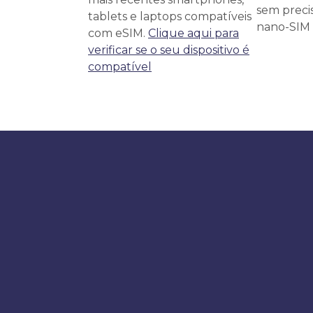
sem precis
tablets e laptops compatíveis
nano-SIM f
com eSIM.
Clique aqui para
verificar se o seu dispositivo é
compatível