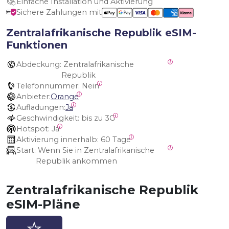
Einfache Installation und Aktivierung
Sichere Zahlungen mit
Zentralafrikanische Republik eSIM-
Funktionen
Abdeckung:
 Zentralafrikanische 
Republik
Telefonnummer:
 Nein
Anbieter:
Orange
Aufladungen:
Ja
Geschwindigkeit:
 bis zu 3G
Hotspot:
 Ja
Aktivierung innerhalb:
 60 Tage
Start:
 Wenn Sie in Zentralafrikanische 
Republik ankommen
Zentralafrikanische Republik
eSIM-Pläne