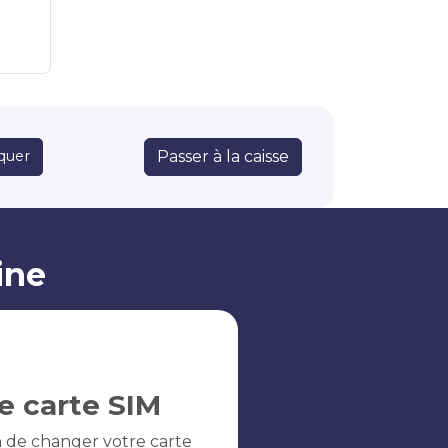
Passer à la caisse
quer
ine
e carte SIM
n de changer votre carte