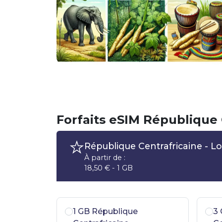
Forfaits eSIM République 
République Centrafricaine
- Lo
À partir de :
18,50 € - 1 GB
1 GB République
3 