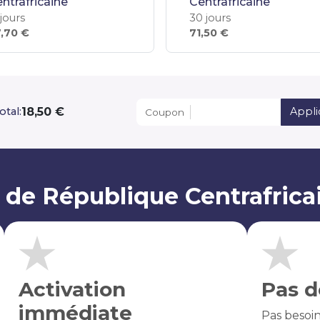
ntrafricaine
Centrafricaine
 jours
30 jours
,70 €
71,50 €
18,50 €
otal:
Appli
Coupon
 de République Centrafrica
Activation
Pas d
immédiate
Pas besoi