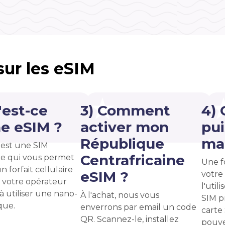
 sur les eSIM
'est-ce
3) Comment
4)
e eSIM ?
activer mon
pui
République
ma 
est une SIM
Centrafricaine
e qui vous permet
Une f
n forfait cellulaire
eSIM ?
votre
 votre opérateur
l'uti
 à utiliser une nano-
À l'achat, nous vous
SIM p
que.
enverrons par email un code
carte
QR. Scannez-le, installez
pouve