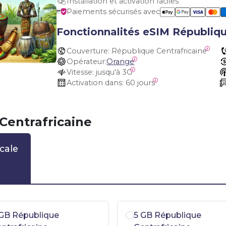
Installation et activation faciles
Paiements sécurisés avec
Fonctionnalités eSIM Républiqu
Couverture:
 République Centrafricaine
Opérateur:
Orange
Vitesse:
 jusqu'à 3G
Activation dans:
 60 jours
Centrafricaine
cale
GB République
5 GB République