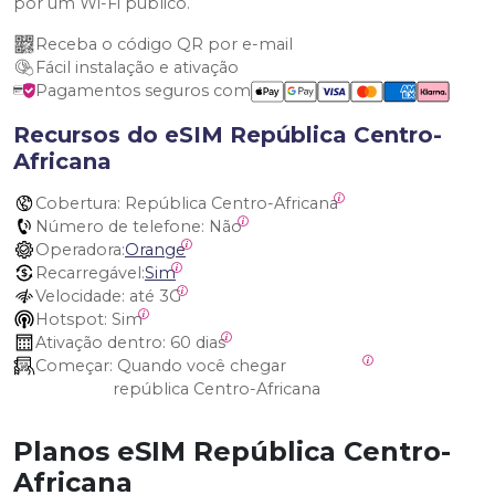
por um Wi-Fi público.
Receba o código QR por e-mail
Fácil instalação e ativação
Pagamentos seguros com
Recursos do eSIM República Centro-
Africana
Cobertura:
 República Centro-Africana
Número de telefone:
 Não
Operadora:
Orange
Recarregável:
Sim
Velocidade:
 até 3G
Hotspot:
 Sim
Ativação dentro:
 60 dias
Começar:
 Quando você chegar 
república Centro-Africana
Planos eSIM República Centro-
Africana