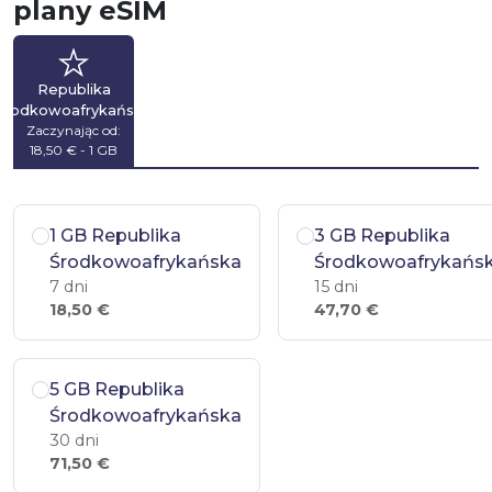
plany eSIM
Republika
Środkowoafrykańska
Zaczynając od:
18,50 € - 1 GB
1 GB Republika
3 GB Republika
Środkowoafrykańska
Środkowoafrykańs
7 dni
15 dni
18,50 €
47,70 €
5 GB Republika
Środkowoafrykańska
30 dni
71,50 €