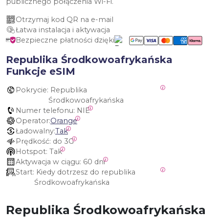
publicznego połączenia Wi-Fi.
Otrzymaj kod QR na e-mail
Łatwa instalacja i aktywacja
Bezpieczne płatności dzięki
Republika Środkowoafrykańska
Funkcje eSIM
Pokrycie:
 Republika 
Środkowoafrykańska
Numer telefonu:
 NIE
Operator:
Orange
Ładowalny:
Tak
Prędkość:
 do 3G
Hotspot:
 Tak
Aktywacja w ciągu:
 60 dni
Start:
 Kiedy dotrzesz do republika 
Środkowoafrykańska
Republika Środkowoafrykańska