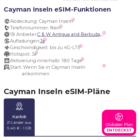
Cayman Inseln eSIM-Funktionen
Abdeckung:
 Cayman Inseln
Telefonnummer:
 Nein
18 Anbieter:
C & W Antigua and Barbuda, Cable and Wireless Anguilla, Cable & Wireless - LIME, Setel Netherlands Antilles, BTC Bahamas, C&W (Flow), Claro, Bouygues/DigiCel, Dauphin, Free, Cable & Wireless Jamaica, Cable & Wireless Saint Kitts and Nevis, Cable & Wireless Saint Lucia, Cable & Wireless Montserrat, Liberty, Telephone Company Puerto Rico , Cable & Wireless, C & W Saint Vincent and Grenadines
Aufladungen:
Ja
Geschwindigkeit:
 bis zu 4G-LTE
Hotspot:
 Ja
Aktivierung innerhalb:
 180 Tage
Start:
 Wenn Sie in Cayman Inseln 
ankommen
Cayman Inseln eSIM-Pläne
Karibik
21 Länder aus:
Globaler Plan
9,40 € - 1 GB
ENTDECKST