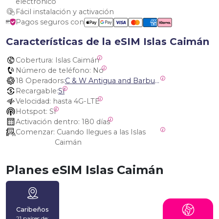
electrónico
Fácil instalación y activación
Pagos seguros con
Características de la eSIM Islas Caimán
Cobertura:
 Islas Caimán
Número de teléfono:
 No
18 Operadors:
C & W Antigua and Barbuda, Cable and Wireless Anguilla, Cable & Wireless - LIME, Setel Netherlands Antilles, BTC Bahamas, C&W (Flow), Claro, Bouygues/DigiCel, Dauphin, Free, Cable & Wireless Jamaica, Cable & Wireless Saint Kitts and Nevis, Cable & Wireless Saint Lucia, Cable & Wireless Montserrat, Liberty, Telephone Company Puerto Rico , Cable & Wireless, C & W Saint Vincent and Grenadines
Recargable:
Sí
Velocidad:
 hasta 4G-LTE
Hotspot:
 Sí
Activación dentro:
 180 días
Comenzar:
 Cuando llegues a las Islas 
Caimán
Planes eSIM Islas Caimán
Caribeños
21 países de: