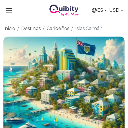
ES
USD
Inicio
Destinos
Caribeños
Islas Caimán