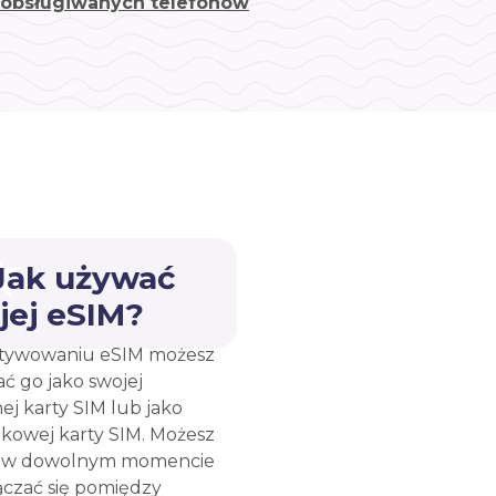
a obsługiwanych telefonów
 Jak używać
jej eSIM?
tywowaniu eSIM możesz
ć go jako swojej
ej karty SIM lub jako
kowej karty SIM. Możesz
e w dowolnym momencie
ączać się pomiędzy