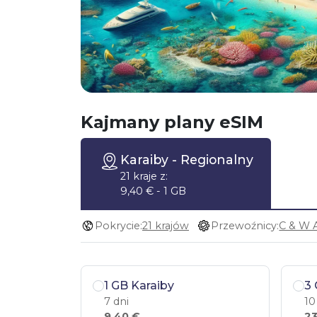
Kajmany plany eSIM
Karaiby
- Regionalny
21 kraje z:
9,40 € - 1 GB
Pokrycie:
21 krajów
Przewoźnicy:
1 GB Karaiby
3 
7 dni
10
9,40 €
23