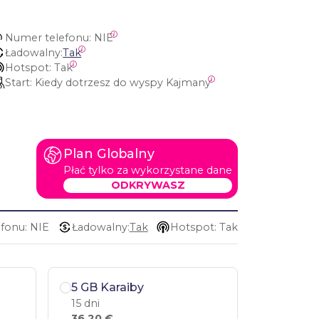
Numer telefonu:
 NIE
Ładowalny:
Tak
Hotspot:
 Tak
Start:
 Kiedy dotrzesz do wyspy Kajmany
Plan Globalny
Płać tylko za wykorzystane dane
ODKRYWASZ
fonu: NIE
Ładowalny:
Tak
Hotspot: Tak
5 GB Karaiby
15 dni
36,20 €