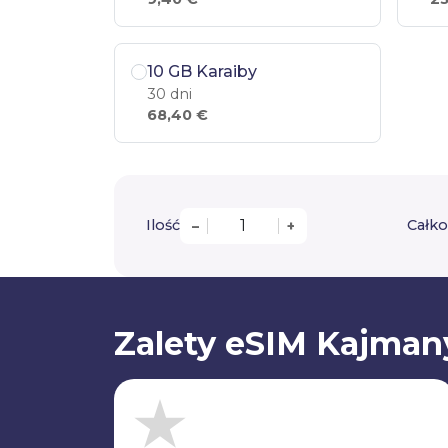
10 GB Karaiby
30 dni
68,40 €
Ilość
Całko
–
+
Zalety eSIM Kajman