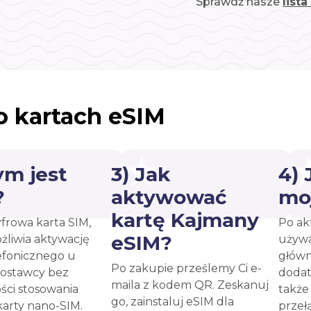
Sprawdź nasze
list
o kartach eSIM
ym jest
3) Jak
4)
?
aktywować
mo
kartę Kajmany
yfrowa karta SIM,
Po ak
eSIM?
żliwia aktywację
używa
efonicznego u
główn
Po zakupie prześlemy Ci e-
ostawcy bez
dodat
maila z kodem QR. Zeskanuj
ści stosowania
takż
go, zainstaluj eSIM dla
karty nano-SIM.
przeł