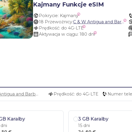
Kajmany Funkcje eSIM
Pokrycie:
 Kajmany
18 Przewoźnicy:
C & W Antigua and Barbuda, Cable and Wireless Anguilla, Cable & Wireless - LIME, Setel Netherlands Antilles, BTC Bahamas, C&W (Flow), Claro, Bouygues/DigiCel, Dauphin, Free, Cable & Wireless Jamaica, Cable & Wireless Saint Kitts and Nevis, Cable & Wireless Saint Lucia, Cable & Wireless Montserrat, Liberty, Telephone Company Puerto Rico , Cable & Wireless, C & W Saint Vincent and Grenadines
Prędkość:
 do 4G-LTE
Aktywacja w ciągu:
 180 dni
C & W Antigua and Barbuda, Cable and Wireless Anguilla, Cable & Wireless - LIME, Setel Netherlands Antilles, BTC Bahamas, C&W (Flow), Claro, Bouygues/DigiCel, Dauphin, Free, Cable & Wireless Jamaica, Cable & Wireless Saint Kitts and Nevis, Cable & Wireless Saint Lucia, Cable & Wireless Montserrat, Liberty, Telephone Company Puerto Rico , Cable & Wireless, C & W Saint Vincent and Grenadines
Prędkość: do 4G-LTE
Numer tele
GB Karaiby
3 GB Karaiby
 dni
15 dni
,50 €
24,60 €