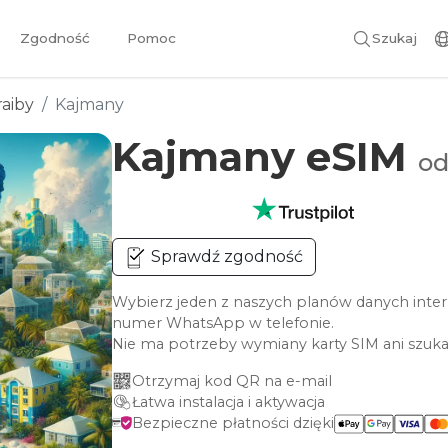
Zgodność
Pomoc
Szukaj
raiby
Kajmany
Kajmany eSIM
od
Sprawdź zgodność
Wybierz jeden z naszych planów danych inte
numer WhatsApp w telefonie.
Nie ma potrzeby wymiany karty SIM ani szuka
Otrzymaj kod QR na e-mail
Łatwa instalacja i aktywacja
Bezpieczne płatności dzięki