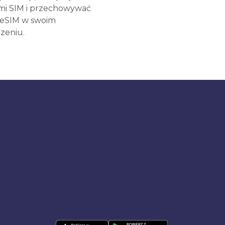
mi SIM i przechowywać
 eSIM w swoim
zeniu.