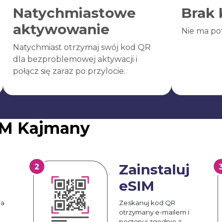
Natychmiastowe
Brak 
aktywowanie
Nie ma po
Natychmiast otrzymaj swój kod QR
dla bezproblemowej aktywacji i
połącz się zaraz po przylocie.
IM Kajmany
Zainstaluj
eSIM
ia
Zeskanuj kod QR
otrzymany e-mailem i
postępuj zgodnie z