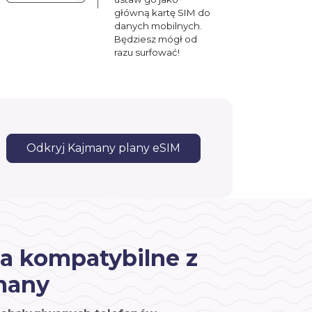
główną kartę SIM do
danych mobilnych.
Będziesz mógł od
razu surfować!
Odkryj Kajmany plany eSIM
a kompatybilne z
many