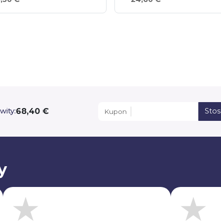
68,40 €
wity:
Sto
Kupon
y