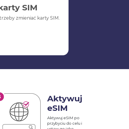
karty SIM
trzeby zmieniać karty SIM.
Aktywuj
eSIM
Aktywuj eSIM po
przybyciu do celu i
ustaw go jako