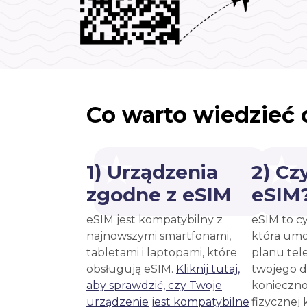
Co warto wiedzieć 
1) Urządzenia
2) Cz
zgodne z eSIM
eSIM
eSIM jest kompatybilny z
eSIM to c
najnowszymi smartfonami,
która umo
tabletami i laptopami, które
planu tel
obsługują eSIM.
Kliknij tutaj,
twojego d
aby sprawdzić, czy Twoje
konieczno
urządzenie jest kompatybilne
fizycznej 