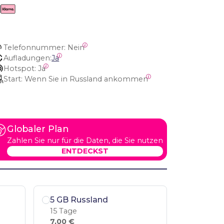
Telefonnummer:
 Nein
Aufladungen:
Ja
Hotspot:
 Ja
Start:
 Wenn Sie in Russland ankommen
Globaler Plan
Zahlen Sie nur für die Daten, die Sie nutzen
ENTDECKST
5 GB Russland
15 Tage
7,00 €