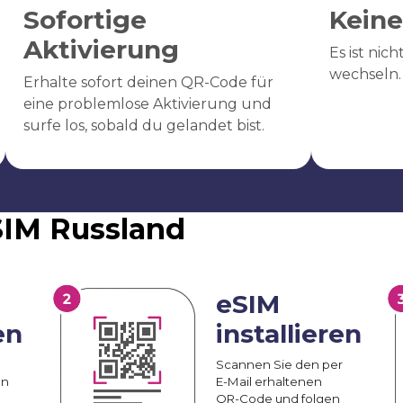
Sofortige
Keine
Aktivierung
Es ist nic
wechseln.
Erhalte sofort deinen QR-Code für
eine problemlose Aktivierung und
surfe los, sobald du gelandet bist.
eSIM Russland
eSIM
en
installieren
Scannen Sie den per
an
E-Mail erhaltenen
QR-Code und folgen