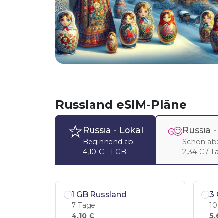
Russland eSIM-Pläne
Russia
- Lokal
Russia 
Beginnend ab:
Schon ab:
4,10 € - 1 GB
2,34 € / T
1 GB Russland
3 
7 Tage
10
4,10 €
5,