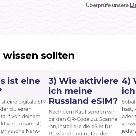
Überprüfe unsere
Li
 wissen sollten
s ist eine
3) Wie aktiviere
4)
?
ich meine
ic
Russland eSIM?
ist eine digitale SIM-
Sobal
 der du einen
hast, 
Nach dem Kauf senden wir
tarif von deinem
oder 
dir den QR-Code zu. Scanne
ktivieren kannst,
verwe
ihn, installiere die eSIM für
 physische Nano-
jeder
Russland und nutze den