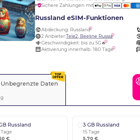
Sichere Zahlungen mit
Russland eSIM-Funktionen
Abdeckung:
 Russland
2 Anbieter:
Tele2, Beeline Russia
Geschwindigkeit:
 bis zu 5G🔥
Aktivierung innerhalb:
 180 Tage
-
Unbegrenzte Daten
ag
GB Russland
3 GB Russland
 Tage
15 Tage
60 €
5,70 €