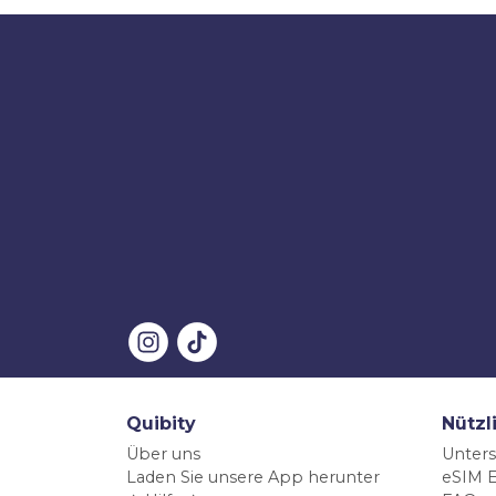
Quibity
Nützl
Über uns
Unters
Laden Sie unsere App herunter
eSIM E