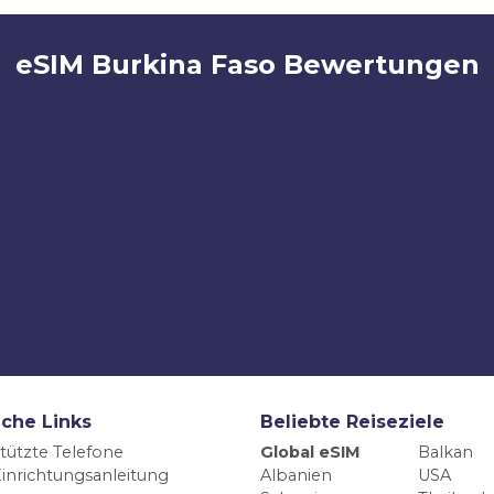
eSIM Burkina Faso Bewertungen
iche Links
Beliebte Reiseziele
tützte Telefone
Global eSIM
Balkan
inrichtungsanleitung
Albanien
USA