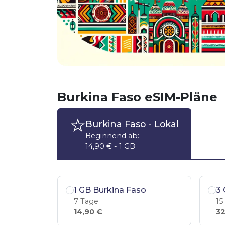
Burkina Faso eSIM-Pläne
Burkina Faso
- Lokal
Beginnend ab:
14,90 € - 1 GB
1 GB Burkina Faso
3 
7 Tage
15
14,90 €
32