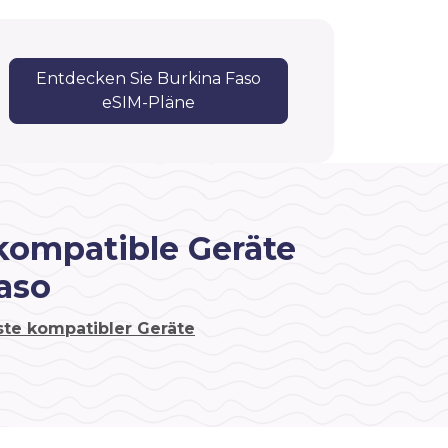
Entdecken Sie Burkina Faso
eSIM-Pläne
kompatible Geräte
aso
ste kompatibler Geräte