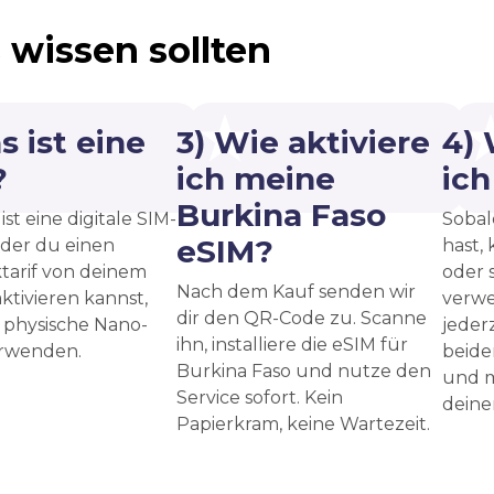
 wissen sollten
s ist eine
3) Wie aktiviere
4)
?
ich meine
ic
Burkina Faso
ist eine digitale SIM-
Sobal
eSIM?
 der du einen
hast, 
tarif von deinem
oder 
Nach dem Kauf senden wir
ktivieren kannst,
verwe
dir den QR-Code zu. Scanne
 physische Nano-
jeder
ihn, installiere die eSIM für
erwenden.
beide
Burkina Faso und nutze den
und m
Service sofort. Kein
deine
Papierkram, keine Wartezeit.