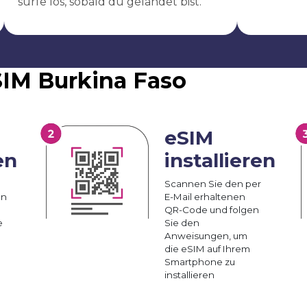
surfe los, sobald du gelandet bist.
eSIM Burkina Faso
eSIM
en
installieren
Scannen Sie den per
an
E-Mail erhaltenen
QR-Code und folgen
e
Sie den
Anweisungen, um
die eSIM auf Ihrem
Smartphone zu
installieren