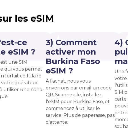
 sur les eSIM
'est-ce
3) Comment
4)
e eSIM ?
activer mon
pui
Burkina Faso
ma 
est une SIM
eSIM ?
e qui vous permet
Une f
n forfait cellulaire
votre
À l'achat, nous vous
 votre opérateur
l'uti
enverrons par email un code
 à utiliser une nano-
SIM p
QR. Scannez-le, installez
que.
carte
l'eSIM pour Burkina Faso, et
pouve
commencez à utiliser le
entre 
service. Plus de paperasse, pas
momen
d'attente.
souha