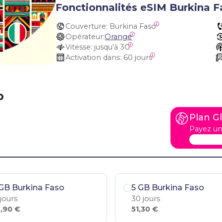
Fonctionnalités eSIM Burkina F
Couverture:
 Burkina Faso
Opérateur:
Orange
Vitesse:
 jusqu'à 3G
Activation dans:
 60 jours
o
Plan G
Payez un
GB Burkina Faso
5 GB Burkina Faso
 jours
30 jours
,90 €
51,30 €