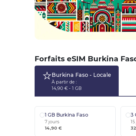
Forfaits eSIM Burkina Fas
Burkina Faso
- Locale
À partir de :
14,90 € - 1 GB
1 GB Burkina Faso
3 
7 jours
15
14,90 €
32