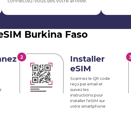
connectez-vous dès votre arrivée.
eSIM Burkina Faso
nnez
Installer
eSIM
Scannez le QR code
reçu par email et
z
suivez les
instructions pour
installer l'eSIM sur
votre smartphone