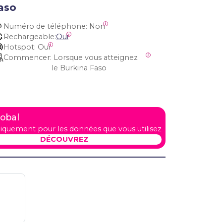
aso
Numéro de téléphone:
 Non
Rechargeable:
Oui
Hotspot:
 Oui
Commencer:
 Lorsque vous atteignez 
le Burkina Faso
lobal
iquement pour les données que vous utilisez
DÉCOUVREZ