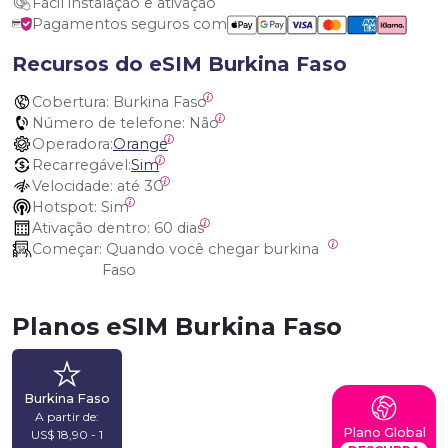
Fácil instalação e ativação
Pagamentos seguros com
Recursos do eSIM Burkina Faso
Cobertura:
 Burkina Faso
Número de telefone:
 Não
Operadora:
Orange
Recarregável:
Sim
Velocidade:
 até 3G
Hotspot:
 Sim
Ativação dentro:
 60 dias
Começar:
 Quando você chegar burkina 
Faso
Planos eSIM Burkina Faso
Burkina Faso
A partir de:
Plano Global
US$ 18,90 - 1