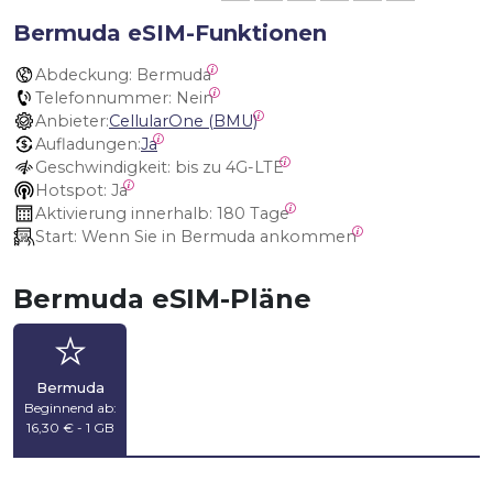
Bermuda eSIM-Funktionen
Abdeckung:
 Bermuda
Telefonnummer:
 Nein
Anbieter:
CellularOne (BMU)
Aufladungen:
Ja
Geschwindigkeit:
 bis zu 4G-LTE
Hotspot:
 Ja
Aktivierung innerhalb:
 180 Tage
Start:
 Wenn Sie in Bermuda ankommen
Bermuda eSIM-Pläne
Bermuda
Beginnend ab:
16,30 € - 1 GB