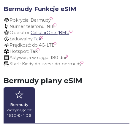
Bermudy Funkcje eSIM
Pokrycie:
 Bermudy
Numer telefonu:
 NIE
Operator:
CellularOne (BMU)
Ładowalny:
Tak
Prędkość:
 do 4G-LTE
Hotspot:
 Tak
Aktywacja w ciągu:
 180 dni
Start:
 Kiedy dotrzesz do bermudy
Bermudy plany eSIM
Bermudy
Zaczynając od:
16,30 € - 1 GB