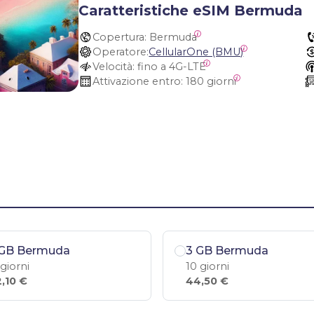
Caratteristiche eSIM Bermuda
Copertura:
 Bermuda
Operatore:
CellularOne (BMU)
Velocità:
 fino a 4G-LTE
Attivazione entro:
 180 giorni
 GB Bermuda
3 GB Bermuda
 giorni
10 giorni
,10 €
44,50 €