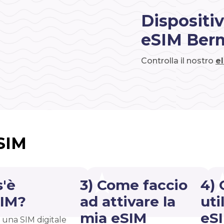
Dispositiv
eSIM Ber
Controlla il nostro
e
eSIM
s'è
3) Come faccio
4) 
SIM?
ad attivare la
uti
mia eSIM
eS
 una SIM digitale