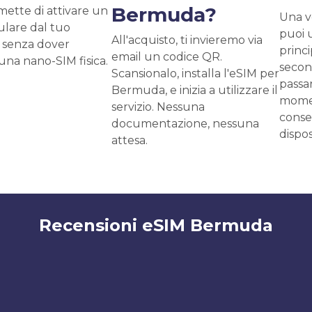
Bermuda?
mette di attivare un
Una vo
ulare dal tuo
puoi 
All'acquisto, ti invieremo via
 senza dover
princ
email un codice QR.
 una nano-SIM fisica.
second
Scansionalo, installa l'eSIM per
passar
Bermuda, e inizia a utilizzare il
momen
servizio. Nessuna
conse
documentazione, nessuna
dispos
attesa.
Recensioni eSIM Bermuda