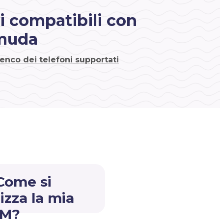
i compatibili con
muda
lenco dei telefoni supportati
Come si
lizza la mia
IM?