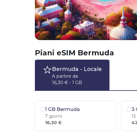
Piani eSIM Bermuda
Bermuda
- Locale
A partire da:
16,30 € - 1 GB
1 GB Bermuda
3
7 giorni
15
16,30 €
42