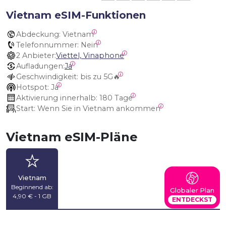
Vietnam eSIM-Funktionen
Abdeckung:
 Vietnam
Telefonnummer:
 Nein
2 Anbieter:
Viettel, Vinaphone
Aufladungen:
Ja
Geschwindigkeit:
 bis zu 5G🔥
Hotspot:
 Ja
Aktivierung innerhalb:
 180 Tage
Start:
 Wenn Sie in Vietnam ankommen
Vietnam eSIM-Pläne
Vietnam
Beginnend ab:
Globaler Plan
4,90 € - 1 GB
ENTDECKST