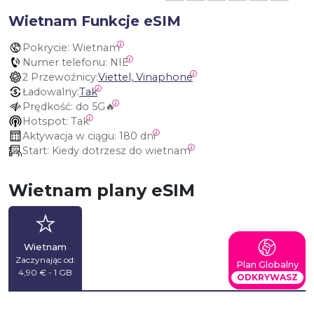
Wietnam Funkcje eSIM
Pokrycie:
 Wietnam
Numer telefonu:
 NIE
2 Przewoźnicy:
Viettel, Vinaphone
Ładowalny:
Tak
Prędkość:
 do 5G🔥
Hotspot:
 Tak
Aktywacja w ciągu:
 180 dni
Start:
 Kiedy dotrzesz do wietnam
Wietnam plany eSIM
Wietnam
Zaczynając od:
Plan Globalny
4,90 € - 1 GB
ODKRYWASZ