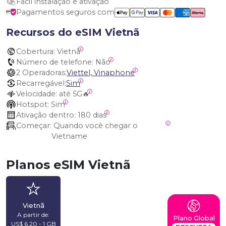
Fácil instalação e ativação
Pagamentos seguros com
Recursos do eSIM Vietnã
Cobertura:
 Vietnã
Número de telefone:
 Não
2 Operadoras:
Viettel, Vinaphone
Recarregável:
Sim
Velocidade:
 até 5G🔥
Hotspot:
 Sim
Ativação dentro:
 180 dias
Começar:
 Quando você chegar o 
Vietname
Planos eSIM Vietnã
Vietnã
A partir de:
Plano Global
US$ 6,20 - 1 GB