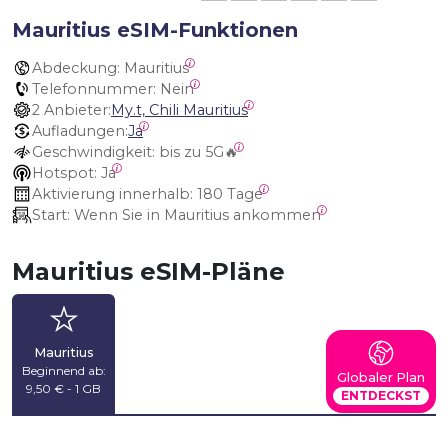
Mauritius eSIM-Funktionen
Abdeckung:
 Mauritius
Telefonnummer:
 Nein
2 Anbieter:
My.t, Chili Mauritius
Aufladungen:
Ja
Geschwindigkeit:
 bis zu 5G🔥
Hotspot:
 Ja
Aktivierung innerhalb:
 180 Tage
Start:
 Wenn Sie in Mauritius ankommen
Mauritius eSIM-Pläne
Mauritius
Beginnend ab:
Globaler Plan
9,50 € - 1 GB
ENTDECKST