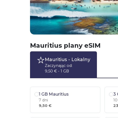
Mauritius plany eSIM
Mauritius
- Lokalny
Zaczynając od:
9,50 € - 1 GB
1 GB Mauritius
3 
7 dni
10
9,50 €
23