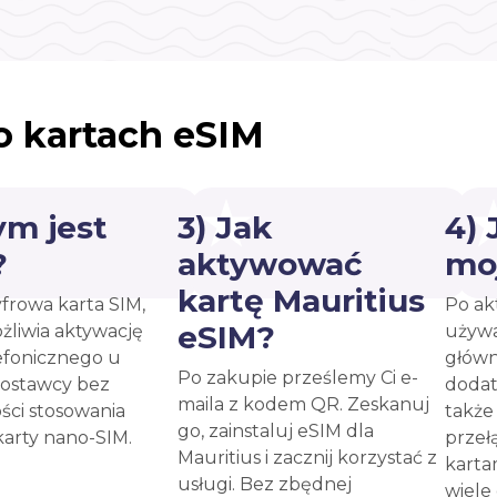
o kartach eSIM
ym jest
3) Jak
4)
?
aktywować
mo
kartę Mauritius
yfrowa karta SIM,
Po ak
eSIM?
żliwia aktywację
używa
efonicznego u
główn
Po zakupie prześlemy Ci e-
ostawcy bez
dodat
maila z kodem QR. Zeskanuj
ści stosowania
takż
go, zainstaluj eSIM dla
karty nano-SIM.
przeł
Mauritius i zacznij korzystać z
karta
usługi. Bez zbędnej
wiele