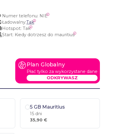
Numer telefonu:
 NIE
Ładowalny:
Tak
Hotspot:
 Tak
Start:
 Kiedy dotrzesz do mauritius
Plan Globalny
Płać tylko za wykorzystane dane
ODKRYWASZ
5 GB Mauritius
15 dni
35,90 €