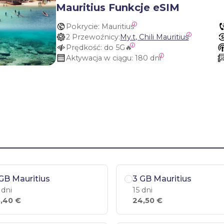
Mauritius Funkcje eSIM
Pokrycie:
 Mauritius
2 Przewoźnicy:
My.t, Chili Mauritius
Prędkość:
 do 5G🔥
Aktywacja w ciągu:
 180 dni
GB Mauritius
3 GB Mauritius
 dni
15 dni
,40 €
24,50 €