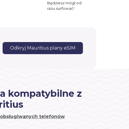
Będziesz mógł od
razu surfować!
Odkryj Mauritius plany eSIM
a kompatybilne z
itius
a obsługiwanych telefonów