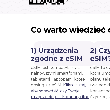
Co warto wiedzieć 
1) Urządzenia
2) Cz
zgodne z eSIM
eSIM
eSIM jest kompatybilny z
eSIM to c
najnowszymi smartfonami,
która umo
tabletami i laptopami, które
planu tel
obsługują eSIM.
Kliknij tutaj,
twojego d
aby sprawdzić, czy Twoje
konieczno
urządzenie jest kompatybilne
fizycznej 