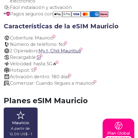
electrónico
Fácil instalación y activación
Pagos seguros con
Características de la eSIM Mauricio
Cobertura:
 Mauricio
Número de teléfono:
 No
2 Operadors:
My.t, Chili Mauritius
Recargable:
Sí
Velocidad:
 hasta 5G🔥
Hotspot:
 Sí
Activación dentro:
 180 días
Comenzar:
 Cuando llegues a mauricio
Planes eSIM Mauricio
Mauricio
A partir de:
Plan Global
12,00 US$ - 1