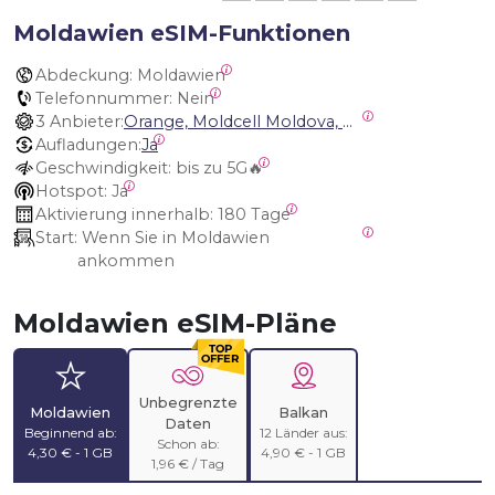
Moldawien eSIM-Funktionen
Abdeckung:
 Moldawien
Telefonnummer:
 Nein
3 Anbieter:
Orange, Moldcell Moldova, Moldtelecom Moldova
Aufladungen:
Ja
Geschwindigkeit:
 bis zu 5G🔥
Hotspot:
 Ja
Aktivierung innerhalb:
 180 Tage
Start:
 Wenn Sie in Moldawien 
ankommen
Moldawien eSIM-Pläne
Unbegrenzte
Moldawien
Balkan
Daten
Beginnend ab:
12 Länder aus:
Schon ab:
4,30 € - 1 GB
4,90 € - 1 GB
1,96 € / Tag