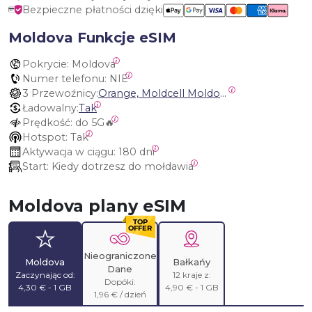
Bezpieczne płatności dzięki
Moldova Funkcje eSIM
Pokrycie:
 Moldova
Numer telefonu:
 NIE
3 Przewoźnicy:
Orange, Moldcell Moldova, Moldtelecom Moldova
Ładowalny:
Tak
Prędkość:
 do 5G🔥
Hotspot:
 Tak
Aktywacja w ciągu:
 180 dni
Start:
 Kiedy dotrzesz do mołdawia
Moldova plany eSIM
Nieograniczone
Moldova
Bałkańy
Dane
Zaczynając od:
12 kraje z:
Dopóki:
4,30 € - 1 GB
4,90 € - 1 GB
1,96 € / dzień