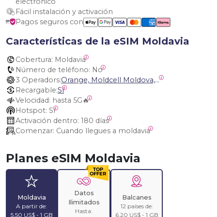
electrónico
Fácil instalación y activación
Pagos seguros con
Características de la eSIM Moldavia
Cobertura:
 Moldavia
Número de teléfono:
 No
3 Operadors:
Orange, Moldcell Moldova, Moldtelecom Moldova
Recargable:
Sí
Velocidad:
 hasta 5G🔥
Hotspot:
 Sí
Activación dentro:
 180 días
Comenzar:
 Cuando llegues a moldavia
Planes eSIM Moldavia
Datos
Moldavia
Balcanes
Ilimitados
A partir de:
12 países de:
Hasta:
5,50 US$ - 1 GB
6,20 US$ - 1 GB