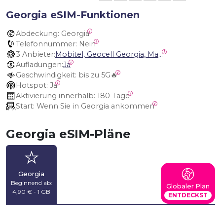
Georgia eSIM-Funktionen
Abdeckung:
 Georgia
Telefonnummer:
 Nein
3 Anbieter:
Mobitel, Geocell Georgia, Magti Georgia
Aufladungen:
Ja
Geschwindigkeit:
 bis zu 5G🔥
Hotspot:
 Ja
Aktivierung innerhalb:
 180 Tage
Start:
 Wenn Sie in Georgia ankommen
Georgia eSIM-Pläne
Georgia
Beginnend ab:
Globaler Plan
4,90 € - 1 GB
ENTDECKST