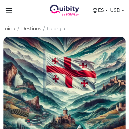
ES
USD
Inicio
Destinos
Georgia