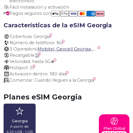
electrónico
Fácil instalación y activación
Pagos seguros con
Características de la eSIM Georgia
Cobertura:
 Georgia
Número de teléfono:
 No
3 Operadors:
Mobitel, Geocell Georgia, Magti Georgia
Recargable:
Sí
Velocidad:
 hasta 5G🔥
Hotspot:
 Sí
Activación dentro:
 180 días
Comenzar:
 Cuando llegues a la Georgia
Planes eSIM Georgia
Georgia
A partir de:
Plan Global
6,20 US$ - 1 GB