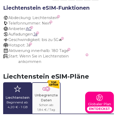
Liechtenstein eSIM-Funktionen
Abdeckung:
 Liechtenstein
Telefonnummer:
 Nein
Anbieter:
AG
Aufladungen:
Ja
Geschwindigkeit:
 bis zu 5G🔥
Hotspot:
 Ja
Aktivierung innerhalb:
 180 Tage
Start:
 Wenn Sie in Liechtenstein 
ankommen
Liechtenstein eSIM-Pläne
Unbegrenzte
Liechtenstein
Daten
Beginnend ab:
Globaler Plan
Schon ab:
4,20 € - 1 GB
ENTDECKST
1,84 € / Tag