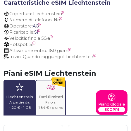
Caratteristiche eSIM Liechtenstein
Copertura:
 Liechtenstein
Numero di telefono:
 No
Operatore:
AG
Ricaricabile:
SÌ
Velocità:
 fino a 5G🔥
Hotspot:
 SÌ
Attivazione entro:
 180 giorni
Inizio:
 Quando raggiungi il Liechtenstein
Piani eSIM Liechtenstein
Liechtenstein
Dati Illimitati
A partire da:
Fino a:
Piano Globale
4,20 € - 1 GB
1,84 € / giorno
SCOPRI