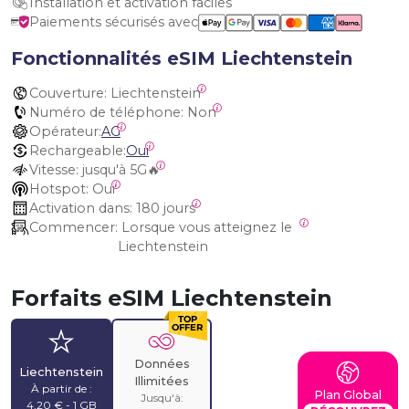
Installation et activation faciles
Paiements sécurisés avec
Fonctionnalités eSIM Liechtenstein
Couverture:
 Liechtenstein
Numéro de téléphone:
 Non
Opérateur:
AG
Rechargeable:
Oui
Vitesse:
 jusqu'à 5G🔥
Hotspot:
 Oui
Activation dans:
 180 jours
Commencer:
 Lorsque vous atteignez le 
Liechtenstein
Forfaits eSIM Liechtenstein
Données
Liechtenstein
Illimitées
À partir de :
Plan Global
Jusqu'à:
4,20 € - 1 GB