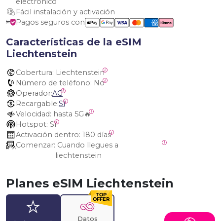
electrónico
Fácil instalación y activación
Pagos seguros con
Características de la eSIM
Liechtenstein
Cobertura:
 Liechtenstein
Número de teléfono:
 No
Operador:
AG
Recargable:
Sí
Velocidad:
 hasta 5G🔥
Hotspot:
 Sí
Activación dentro:
 180 días
Comenzar:
 Cuando llegues a 
liechtenstein
Planes eSIM Liechtenstein
Datos